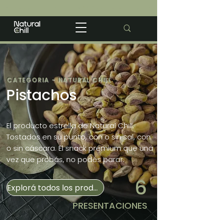
Envios gratis a partir de $2.500 · Todo Uruguay
CATEGORIA - NATURAL CHILL
Pistachos
El producto estrella de Natural Chill.
Tostados en su punto, con o sin sal, con
o sin cáscara. El snack premium que una
vez que probás, no podés parar.
6
Explorá todos los productos
PRESENTACIONES