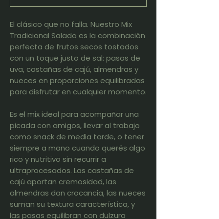
El clásico que no falla. Nuestro Mix
Tradicional Salado es la combinación
perfecta de frutos secos tostados
con un toque justo de sal: pasas de
uva, castañas de cajú, almendras y
nueces en proporciones equilibradas
para disfrutar en cualquier momento.
Es el mix ideal para acompañar una
picada con amigos, llevar al trabajo
como snack de media tarde, o tener
siempre a mano cuando querés algo
rico y nutritivo sin recurrir a
ultraprocesados. Las castañas de
cajú aportan cremosidad, las
almendras dan crocancia, las nueces
suman su textura característica, y
las pasas equilibran con dulzura