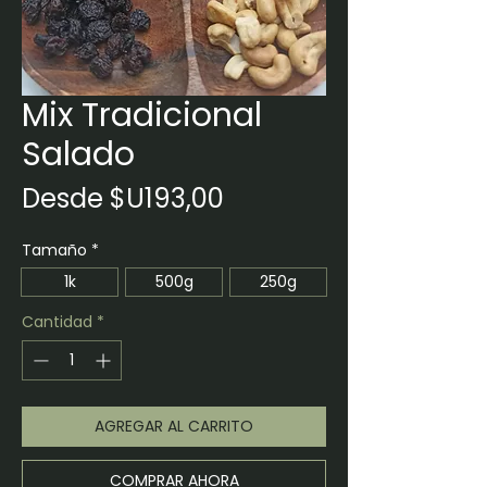
Mix Tradicional
Salado
Precio
Desde
$U193,00
de
Tamaño
*
oferta
1k
500g
250g
Cantidad
*
AGREGAR AL CARRITO
COMPRAR AHORA