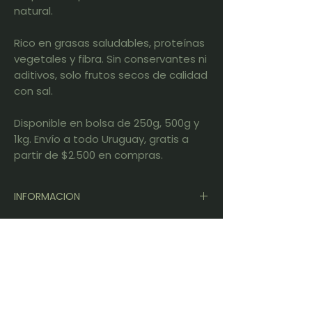
natural.
Rico en grasas saludables, proteínas
vegetales y fibra. Sin conservantes ni
aditivos, solo frutos secos de calidad
con sal.
Disponible en bolsa de 250g, 500g y
1kg. Envío a todo Uruguay, gratis a
partir de $2.500 en compras.
INFORMACION
- Composición: pasas de uva, castañas
de cajú, almendras, nueces (con sal)
- Tostado artesanal con toque de sal
- Fuente de proteínas vegetales y
grasas saludables
- Sin conservantes ni aditivos
- Sugerencias: picadas, snack de