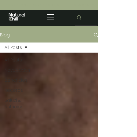
Envios gratis a partir de $2.500 · Todo Uruguay
Blog
All Posts
All Posts
Novedades
Beneficios
Recetas
Salud &
Nutricion