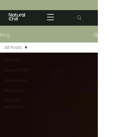
Envios gratis a partir de $2.500 · Todo Uruguay
Blog
All Posts
All Posts
Novedades
Beneficios
Recetas
Salud &
Nutricion