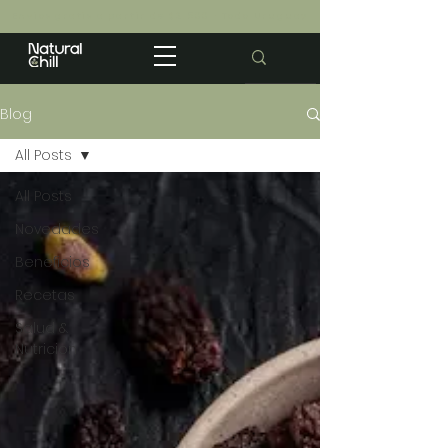
Envios gratis a partir de $2.500 · Todo Uruguay
Blog
All Posts
All Posts
Novedades
Beneficios
Recetas
Salud &
Nutricion