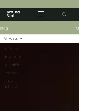
Envios gratis a partir de $2.500 · Todo Uruguay
Blog
All Posts
All Posts
Novedades
Beneficios
Recetas
Salud &
Nutricion